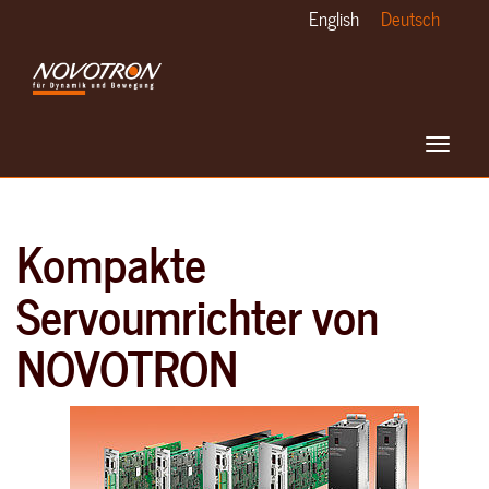
Skip
English
Deutsch
to
main
content
Toggle
navigat
Kompakte
Servoumrichter von
NOVOTRON